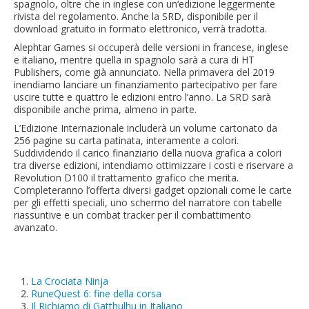
spagnolo, oltre che in inglese con un‘edizione leggermente
rivista del regolamento. Anche la SRD, disponibile per il
download gratuito in formato elettronico, verrà tradotta.
Alephtar Games si occuperà delle versioni in francese, inglese
e italiano, mentre quella in spagnolo sarà a cura di HT
Publishers, come già annunciato. Nella primavera del 2019
inendiamo lanciare un finanziamento partecipativo per fare
uscire tutte e quattro le edizioni entro l’anno. La SRD sarà
disponibile anche prima, almeno in parte.
L’Edizione Internazionale includerà un volume cartonato da
256 pagine su carta patinata, interamente a colori.
Suddividendo il carico finanziario della nuova grafica a colori
tra diverse edizioni, intendiamo ottimizzare i costi e riservare a
Revolution D100 il trattamento grafico che merita.
Completeranno l’offerta diversi gadget opzionali come le carte
per gli effetti speciali, uno schermo del narratore con tabelle
riassuntive e un combat tracker per il combattimento
avanzato.
La Crociata Ninja
RuneQuest 6: fine della corsa
Il Richiamo di Gatthulhu in Italiano