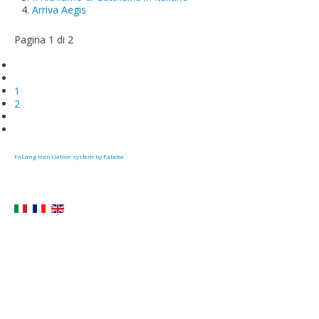
Arriva Aegis
Pagina 1 di 2
1
2
FaLang translation system by Faboba