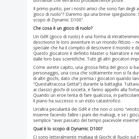
domande che verranno probabilmente poste.
Il primo punto, per i nostri amici che sono fan degli
gioco di ruolo”? Daremo qui una breve spiegazione. 
scopo di Dynamic D100”.
Che cosa è un gioco di ruolo?
Un GdR (gioco di ruolo) è una forma di intrattenime
descrivono le loro avventure in un mondo fittizio – 
speciale che ha il compito di descrivere il mondo e d
Questo giocatore è definito Master o Narratore e nel n
dalle loro basi scientifiche. Tutti gli altri giocatori im
Come avrete capito, una grossa fetta del gioco si bas
personaggio, una cosa che solitamente non si fa dur
di altri giochi, dato che premia i giocatori quando la
“Questaltracosa Getta!”) durante la battaglia. Tuttavi
ai classici giochi di società, e fanno appello alla fort
Quando un eroe tenta di fare qualcosa, in particolare
il piano ha successo o un esito catastrofico.
Un’altra peculiarità dei GdR è che non ci sono “vincitor
insieme facendo fallire i piani dei malvagi, e se i gio
semplice “aver passato del tempo piacevole insieme”
Qual è lo scopo di Dynamic D100?
Ci sono letteralmente migliaia di Giochi di Ruolo sul