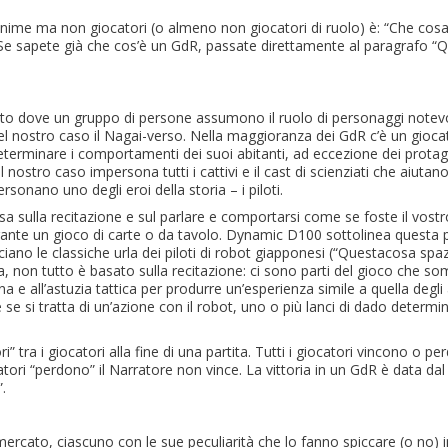
 anime ma non giocatori (o almeno non giocatori di ruolo) è: “Che cos
Se sapete già che cos’è un GdR, passate direttamente al paragrafo “Q
nto dove un gruppo di persone assumono il ruolo di personaggi notevo
nel nostro caso il Nagai-verso. Nella maggioranza dei GdR c’è un gioca
eterminare i comportamenti dei suoi abitanti, ad eccezione dei protago
ostro caso impersona tutti i cattivi e il cast di scienziati che aiutano
personano uno degli eroi della storia – i piloti.
a sulla recitazione e sul parlare e comportarsi come se foste il vostr
ante un gioco di carte o da tavolo. Dynamic D100 sottolinea questa p
nciano le classiche urla dei piloti di robot giapponesi (“Questacosa spaz
a, non tutto è basato sulla recitazione: ci sono parti del gioco che so
una e all’astuzia tattica per produrre un’esperienza simile a quella degli
 se si tratta di un’azione con il robot, uno o più lanci di dado determ
i” tra i giocatori alla fine di una partita. Tutti i giocatori vincono o p
catori “perdono” il Narratore non vince. La vittoria in un GdR è data dal
.
 mercato, ciascuno con le sue peculiarità che lo fanno spiccare (o no) 