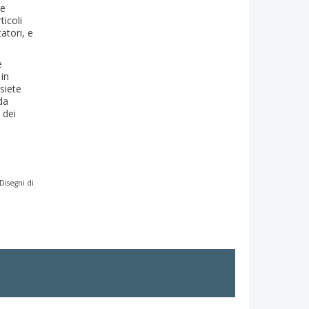
le
ticoli
atori, e
e
 in
siete
da
 dei
Disegni di