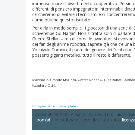
immenso mare di divertimento cooperativo. Persino te
differenti di pensiero impegnate in interminabili dibatti
cercheremo di evitare i tecnicismi e ci concentrerem
come ottiene questo risultato.
Per dirla in modo semplici, i giocatori di una serie 
scriverebbe Go Nagai”. Non si tratta solo di parlare
Guerre Stellari – ma di come le avventure si evolvono 
dei fan degli anime robotici, saprete già che c’è una 
Yoshiyuki Tomino, il padre del genere dei “real robo
possenti giganti metallici, tutto il resto è differente.
Mazinga Z, Grande Mazinga, Getter Robot G, UFO Robot Goldrake e
Kazuhiro Ochi.
FaLang translation system by Faboba
Copyright © 2026 Alephtar Games. Tutti i diritti riser
Joomla!
è un software libero rilasciato sotto
licenz