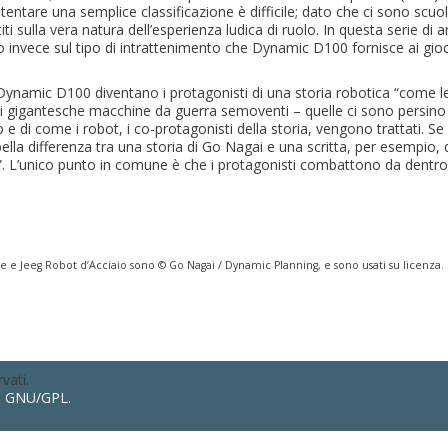
ntare una semplice classificazione è difficile; dato che ci sono scuo
ti sulla vera natura dell’esperienza ludica di ruolo. In questa serie di ar
o invece sul tipo di intrattenimento che Dynamic D100 fornisce ai gioc
di Dynamic D100 diventano i protagonisti di una storia robotica “come l
 di gigantesche macchine da guerra semoventi – quelle ci sono persino
e di come i robot, i co-protagonisti della storia, vengono trattati. Se 
bella differenza tra una storia di Go Nagai e una scritta, per esempio, 
t”. L’unico punto in comune è che i protagonisti combattono da dentro
 Jeeg Robot d’Acciaio sono © Go Nagai / Dynamic Planning, e sono usati su licenza. 
vati.
a GNU/GPL.