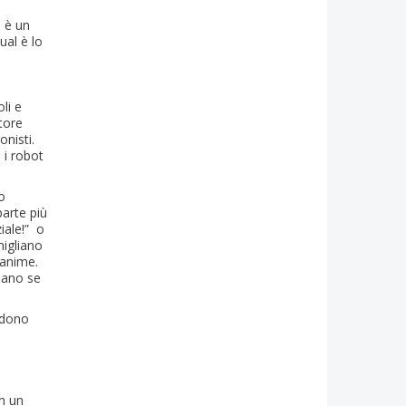
a è un
ual è lo
li e
tore
nisti.
 i robot
o
arte più
iale!” o
migliano
 anime.
inano se
erdono
in un