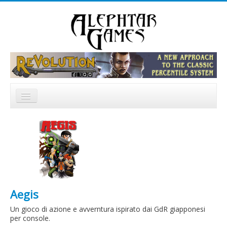
Cerca...
Home
Notizie
Catalogo
Forum
Aegis
Un gioco di azione e avverntura ispirato dai GdR giapponesi
per console.